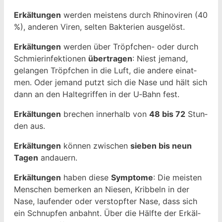
Erkäl­tun­gen
wer­den meis­tens durch Rhi­noviren (40
%), anderen Viren, sel­ten Bak­te­rien ausgelöst.
Erkäl­tun­gen
wer­den über Tröpfchen- oder durch
Schmier­in­fek­tio­nen
über­tra­gen
: Niest jemand,
gelan­gen Tröpfchen in die Luft, die andere einat­
men. Oder jemand putzt sich die Nase und hält sich
dann an den Hal­te­grif­f­en in der U‑Bahn fest.
Erkäl­tun­gen
brechen inner­halb von
48 bis 72
Stun­
den aus.
Erkäl­tun­gen
kön­nen zwis­chen
sieben bis neun
Tagen
andauern.
Erkäl­tun­gen
haben diese
Symp­tome
: Die meis­ten
Men­schen bemerken an Niesen, Kribbeln in der
Nase, laufend­er oder ver­stopfter Nase, dass sich
ein Schnupfen anbah­nt. Über die Hälfte der Erkäl­