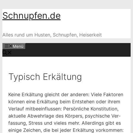
Zum
Schnupfen.de
Inhalt
springen
Alles rund um Husten, Schnupfen, Heiserkeit
Menü
Typisch Erkältung
Keine Erkäl­tung gle­icht der anderen: Viele Fak­toren
kön­nen eine Erkäl­tung beim Entste­hen oder ihrem
Ver­lauf mit­bee­in­flussen: Per­sön­liche Kon­sti­tu­tion,
aktuelle Abwehrlage des Kör­pers, psy­chis­che Ver­
fas­sung, Stress und vieles mehr. Allerd­ings gibt es
einige Zeichen, die bei jed­er Erkäl­tung vorkommen: