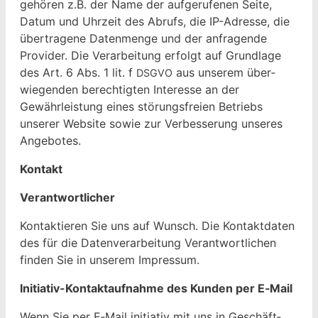
gehören z.B. der Name der aufgerufe­nen Seite,
Datum und Uhrzeit des Abrufs, die IP-Adresse, die
über­tra­gene Daten­menge und der anfra­gende
Provider. Die Ver­ar­beitung erfol­gt auf Grund­lage
des Art. 6 Abs. 1 lit. f
aus unserem über­
DSGVO
wiegen­den berechtigten Inter­esse an der
Gewährleis­tung eines störungs­freien Betriebs
unser­er Web­site sowie zur Verbesserung unseres
Angebotes.
Kon­takt
Ver­ant­wortlich­er
Kon­tak­tieren Sie uns auf Wun­sch. Die Kon­tak­t­dat­en
des für die Daten­ver­ar­beitung Ver­ant­wortlichen
find­en Sie in unserem Impressum.
Ini­tia­tiv-Kon­tak­tauf­nahme des Kun­den per E‑Mail
Wenn Sie per E‑Mail ini­tia­tiv mit uns in Geschäft­