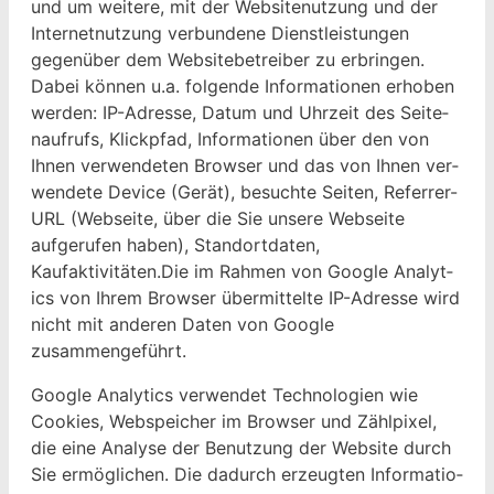
und um weit­ere, mit der Web­sitenutzung und der
Inter­net­nutzung ver­bun­dene Dien­stleis­tun­gen
gegenüber dem Web­site­be­treiber zu erbrin­gen.
Dabei kön­nen u.a. fol­gende Infor­ma­tio­nen erhoben
wer­den: IP-Adresse, Datum und Uhrzeit des Seit­e­
naufrufs, Klickp­fad, Infor­ma­tio­nen über den von
Ihnen ver­wen­de­ten Brows­er und das von Ihnen ver­
wen­dete Device (Gerät), besuchte Seit­en, Refer­rer-
URL (Web­seite, über die Sie unsere Web­seite
aufgerufen haben), Stan­dort­dat­en,
Kaufaktivitäten.Die im Rah­men von Google Ana­lyt­
ics von Ihrem Brows­er über­mit­telte IP-Adresse wird
nicht mit anderen Dat­en von Google
zusammengeführt.
Google Ana­lyt­ics ver­wen­det Tech­nolo­gien wie
Cook­ies, Web­spe­ich­er im Brows­er und Zählpix­el,
die eine Analyse der Benutzung der Web­site durch
Sie ermöglichen. Die dadurch erzeugten Infor­ma­tio­