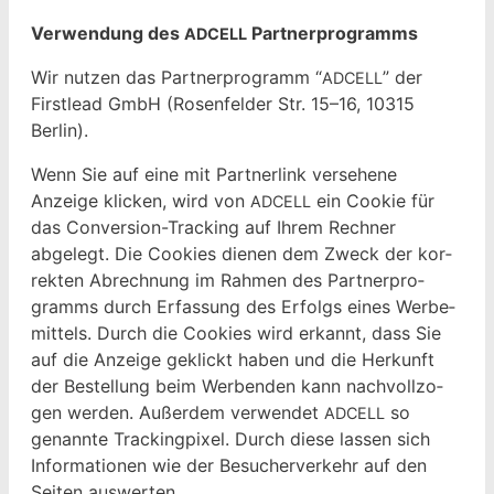
Ver­wen­dung des
Partnerprogramms
ADCELL
Wir nutzen das Part­ner­pro­gramm “
” der
ADCELL
Firstlead GmbH (Rosen­felder Str. 15–16, 10315
Berlin).
Wenn Sie auf eine mit Part­ner­link verse­hene
Anzeige klick­en, wird von
ein Cook­ie für
ADCELL
das Con­ver­sion-Track­ing auf Ihrem Rech­n­er
abgelegt. Die Cook­ies dienen dem Zweck der kor­
rek­ten Abrech­nung im Rah­men des Part­ner­pro­
gramms durch Erfas­sung des Erfol­gs eines Werbe­
mit­tels. Durch die Cook­ies wird erkan­nt, dass Sie
auf die Anzeige gek­lickt haben und die Herkun­ft
der Bestel­lung beim Wer­ben­den kann nachvol­l­zo­
gen wer­den. Außer­dem ver­wen­det
so
ADCELL
genan­nte Track­ing­pix­el. Durch diese lassen sich
Infor­ma­tio­nen wie der Besucherverkehr auf den
Seit­en auswerten.