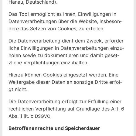
Hanau, Deutschland).
Das Tool ermöglicht es Ihnen, Ein­willi­gun­gen in
Daten­ver­ar­beitun­gen über die Web­site, ins­beson­
dere das Set­zen von Cook­ies, zu erteilen
.
Die Daten­ver­ar­beitung dient dem Zweck, erforder­
liche Ein­willi­gun­gen in Daten­ver­ar­beitun­gen einzu­
holen sowie zu doku­men­tieren und damit geset­
zliche Verpflich­tun­gen einzuhalten.
Hierzu kön­nen Cook­ies einge­set­zt wer­den.
Eine
Weit­er­gabe dieser Dat­en an son­stige Dritte erfol­
gt nicht.
Die Daten­ver­ar­beitung erfol­gt zur Erfül­lung ein­er
rechtlichen Verpflich­tung auf Grund­lage des Art. 6
Abs. 1 lit. c
.
DSGVO
Betrof­fe­nen­rechte und Speicherdauer