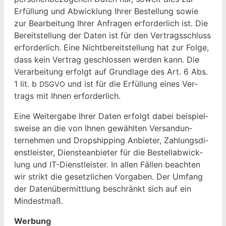
Erfül­lung und Abwick­lung Ihrer Bestel­lung sowie
zur Bear­beitung Ihrer Anfra­gen erforder­lich ist. Die
Bere­it­stel­lung der Dat­en ist für den Ver­tragss­chluss
erforder­lich. Eine Nicht­bere­it­stel­lung hat zur Folge,
dass kein Ver­trag geschlossen wer­den kann. Die
Ver­ar­beitung erfol­gt auf Grund­lage des Art. 6 Abs.
1 lit. b
und ist für die Erfül­lung eines Ver­
DSGVO
trags mit Ihnen erforderlich.
Eine Weit­er­gabe Ihrer Dat­en erfol­gt dabei beispiel­
sweise an die von Ihnen gewählten Ver­san­dun­
ternehmen und Drop­ship­ping Anbi­eter, Zahlungs­di­
en­stleis­ter, Dien­stean­bi­eter für die Bestellab­wick­
lung und IT-Dien­stleis­ter. In allen Fällen beacht­en
wir strikt die geset­zlichen Vor­gaben. Der Umfang
der Datenüber­mit­tlung beschränkt sich auf ein
Mindestmaß.
Wer­bung