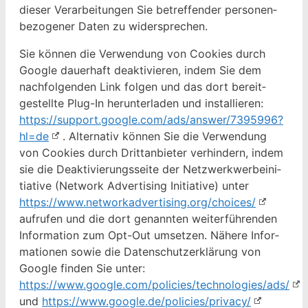
dieser Ver­ar­beitun­gen Sie betr­e­f­fend­er per­so­n­en­
be­zo­gen­er Dat­en zu widersprechen.
Sie kön­nen die Ver­wen­dung von Cook­ies durch
Google dauer­haft deak­tivieren, indem Sie dem
nach­fol­gen­den Link fol­gen und das dort bere­it­
gestellte Plug-In herun­ter­laden und instal­lieren:
https://support.google.com/ads/answer/7395996?
hl=de
. Alter­na­tiv kön­nen Sie die Ver­wen­dung
von Cook­ies durch Drit­tan­bi­eter ver­hin­dern, indem
sie die Deak­tivierungs­seite der Net­zw­erk­wer­beini­
tia­tive (Net­work Adver­tis­ing Ini­tia­tive) unter
https://www.networkadvertising.org/choices/
aufrufen und die dort genan­nten weit­er­führen­den
Infor­ma­tion zum Opt-Out umset­zen. Nähere Infor­
ma­tio­nen sowie die Daten­schutzerk­lärung von
Google find­en Sie unter:
https://www.google.com/policies/technologies/ads/
und
https://www.google.de/policies/privacy/