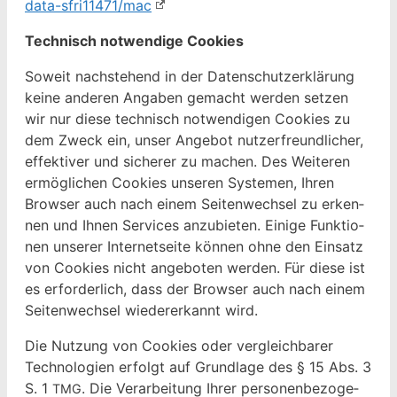
data-sfri11471/mac
Tech­nisch notwendi­ge Cookies
Soweit nach­ste­hend in der Daten­schutzerk­lärung
keine anderen Angaben gemacht wer­den set­zen
wir nur diese tech­nisch notwendi­gen Cook­ies zu
dem Zweck ein, unser Ange­bot nutzer­fre­undlich­er,
effek­tiv­er und sicher­er zu machen. Des Weit­eren
ermöglichen Cook­ies unseren Sys­te­men, Ihren
Brows­er auch nach einem Seit­en­wech­sel zu erken­
nen und Ihnen Ser­vices anzu­bi­eten. Einige Funk­tio­
nen unser­er Inter­net­seite kön­nen ohne den Ein­satz
von Cook­ies nicht ange­boten wer­den. Für diese ist
es erforder­lich, dass der Brows­er auch nach einem
Seit­en­wech­sel wieder­erkan­nt wird.
Die Nutzung von Cook­ies oder ver­gle­ich­bar­er
Tech­nolo­gien erfol­gt auf Grund­lage des § 15 Abs. 3
S. 1
. Die Ver­ar­beitung Ihrer per­so­n­en­be­zo­ge­
TMG