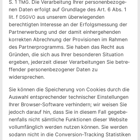
S. 1
. Die Ver­ar­beitung Ihrer per­so­n­en­be­zo­ge­
TMG
nen Dat­en erfol­gt auf Grund­lage des Art. 6 Abs. 1
lit. f
aus unserem über­wiegen­den
DSGVO
berechtigten Inter­esse an der Erfol­gsmes­sung der
Part­ner­wer­bung und der damit ein­herge­hen­den
kor­rek­ten Abrech­nung der Pro­vi­sio­nen im Rah­men
des Part­ner­pro­gramms. Sie haben das Recht aus
Grün­den, die sich aus Ihrer beson­deren Sit­u­a­tion
ergeben, jed­erzeit dieser Ver­ar­beitun­gen Sie betr­e­
f­fend­er per­so­n­en­be­zo­gen­er Dat­en zu
widersprechen.
Sie kön­nen die Spe­icherung von Cook­ies durch die
Auswahl entsprechen­der tech­nis­ch­er Ein­stel­lun­gen
Ihrer Brows­er-Soft­ware ver­hin­dern; wir weisen Sie
jedoch darauf hin, dass Sie in diesem Fall gegebe­
nen­falls nicht sämtliche Funk­tio­nen dieser Web­site
vol­lum­fänglich wer­den nutzen kön­nen. Sie wer­den
sodann nicht in die Con­ver­sion-Track­ing Sta­tis­tiken