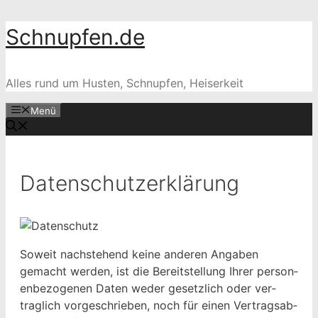
Zum
Schnupfen.de
Inhalt
springen
Alles rund um Husten, Schnupfen, Heiserkeit
Menü
Datenschutzerklärung
Soweit nach­ste­hend keine anderen Angaben
gemacht wer­den, ist die Bere­it­stel­lung Ihrer per­so­n­
en­be­zo­ge­nen Dat­en wed­er geset­zlich oder ver­
traglich vorgeschrieben, noch für einen Ver­tragsab­