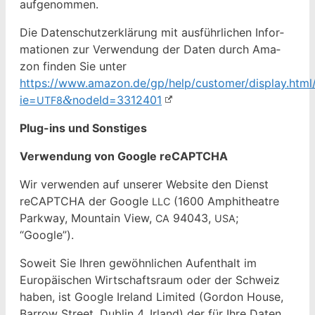
aufgenommen.
Die Daten­schutzerk­lärung mit aus­führlichen Infor­
ma­tio­nen zur Ver­wen­dung der Dat­en durch Ama­
zon find­en Sie unter
https://www.amazon.de/gp/help/customer/display.html/
ie=
&
nodeId=3312401
UTF8
Plug-ins und Sonstiges
Ver­wen­dung von Google reCAPTCHA
Wir ver­wen­den auf unser­er Web­site den Dienst
reCAPTCHA der Google
(1600 Amphithe­atre
LLC
Park­way, Moun­tain View,
94043,
;
CA
USA
“Google”).
Soweit Sie Ihren gewöhn­lichen Aufen­thalt im
Europäis­chen Wirtschaft­sraum oder der Schweiz
haben, ist Google Ire­land Lim­it­ed (Gor­don House,
Bar­row Street, Dublin 4, Irland) der für Ihre Dat­en