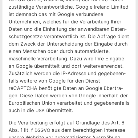
zuständi­ge Ver­ant­wortliche. Google Ire­land Lim­it­ed
ist dem­nach das mit Google ver­bun­dene
Unternehmen, welch­es für die Ver­ar­beitung Ihrer
Dat­en und die Ein­hal­tung der anwend­baren Daten­
schutzge­set­ze ver­ant­wortlich ist. Die Abfrage dient
dem Zweck der Unter­schei­dung der Eingabe durch
einen Men­schen oder durch automa­tisierte,
maschinelle Ver­ar­beitung. Dazu wird Ihre Eingabe
an Google über­mit­telt und dort weit­er­ver­wen­det.
Zusät­zlich wer­den die IP-Adresse und gegebe­nen­
falls weit­ere von Google für den Dienst
reCAPTCHA benötigte Dat­en an Google über­tra­
gen. Diese Dat­en wer­den von Google inner­halb der
Europäis­chen Union ver­ar­beit­et und gegebe­nen­falls
auch in die
übermittelt.
USA
Die Ver­ar­beitung erfol­gt auf Grund­lage des Art. 6
Abs. 1 lit. f
aus dem berechtigten Inter­esse
DSGVO
unsere Web­site vor automa­tisiert­er Ausspähung,