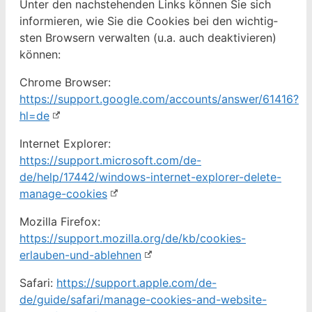
Unter den nach­ste­hen­den Links kön­nen Sie sich
informieren, wie Sie die Cook­ies bei den wichtig­
sten Browsern ver­wal­ten (u.a. auch deak­tivieren)
können:
Chrome Brows­er:
https://support.google.com/accounts/answer/61416?
hl=de
Inter­net Explor­er:
https://support.microsoft.com/de-
de/help/17442/windows-internet-explorer-delete-
manage-cookies
Mozil­la Fire­fox:
https://support.mozilla.org/de/kb/cookies-
erlauben-und-ablehnen
Safari:
https://support.apple.com/de-
de/guide/safari/manage-cookies-and-website-