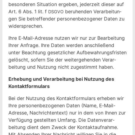
beson­deren Sit­u­a­tion ergeben, jed­erzeit dieser auf
Art. 6 Abs. 1 lit. f
beruhen­den Ver­ar­beitun­
DSGVO
gen Sie betr­e­f­fend­er per­so­n­en­be­zo­gen­er Dat­en zu
widersprechen.
Ihre E‑Mail-Adresse nutzen wir nur zur Bear­beitung
Ihrer Anfrage. Ihre Dat­en wer­den anschließend
unter Beach­tung geset­zlich­er Auf­be­wahrungs­fris­ten
gelöscht, sofern Sie der weit­erge­hen­den Ver­ar­
beitung und Nutzung nicht zuges­timmt haben.
Erhe­bung und Ver­ar­beitung bei Nutzung des
Kontaktformulars
Bei der Nutzung des Kon­tak­t­for­mu­la­rs erheben wir
Ihre per­so­n­en­be­zo­ge­nen Dat­en (Name, E‑Mail-
Adresse, Nachrich­t­en­text) nur in dem von Ihnen zur
Ver­fü­gung gestell­ten Umfang. Die Daten­ver­ar­
beitung dient dem Zweck der Kon­tak­tauf­nahme.
Mit Absenden Ihrer Nachricht willi­gen Sie in die