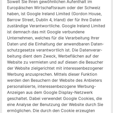
Soweit Sie Ihren gewöhn­lichen Aufen­thalt im
Europäis­chen Wirtschaft­sraum oder der Schweiz
haben, ist Google Ire­land Lim­it­ed (Gor­don House,
Bar­row Street, Dublin 4, Irland) der für Ihre Dat­en
zuständi­ge Ver­ant­wortliche. Google Ire­land Lim­it­ed
ist dem­nach das mit Google ver­bun­dene
Unternehmen, welch­es für die Ver­ar­beitung Ihrer
Dat­en und die Ein­hal­tung der anwend­baren Daten­
schutzge­set­ze ver­ant­wortlich ist. Die Daten­ver­ar­
beitung dient dem Zweck, Wer­be­flächen auf der
Web­site zu ver­mi­eten und auf diesen die Besuch­er
der Web­site ziel­gerichtet mit inter­essen­be­zo­gen­er
Wer­bung anzus­prechen. Mit­tels dieser Funk­tion
wer­den den Besuch­ern der Web­site des Anbi­eters
per­son­al­isierte, inter­essen­be­zo­gene Wer­bung-
Anzeigen aus dem Google Dis­play-Net­zw­erk
geschal­tet. Dabei ver­wen­det Google Cook­ies, die
eine Analyse der Benutzung der Web­site durch Sie
ermöglichen. Die durch den Cook­ie erzeugten