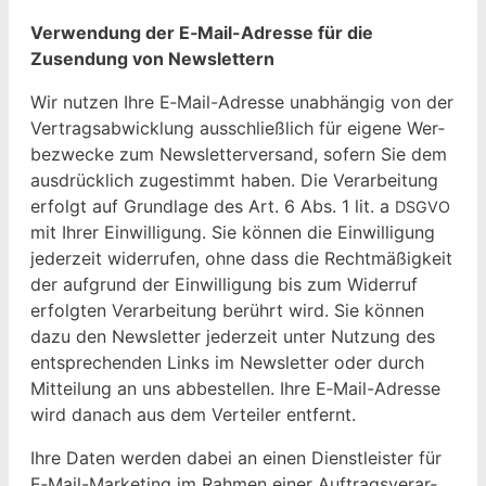
Ver­wen­dung der E‑Mail-Adresse für die
Zusendung von Newslettern
Wir nutzen Ihre E‑Mail-Adresse unab­hängig von der
Ver­tragsab­wick­lung auss­chließlich für eigene Wer­
bezwecke zum Newslet­ter­ver­sand, sofern Sie dem
aus­drück­lich zuges­timmt haben. Die Ver­ar­beitung
erfol­gt auf Grund­lage des Art. 6 Abs. 1 lit. a
DSGVO
mit Ihrer Ein­willi­gung. Sie kön­nen die Ein­willi­gung
jed­erzeit wider­rufen, ohne dass die Recht­mäßigkeit
der auf­grund der Ein­willi­gung bis zum Wider­ruf
erfol­gten Ver­ar­beitung berührt wird. Sie kön­nen
dazu den Newslet­ter jed­erzeit unter Nutzung des
entsprechen­den Links im Newslet­ter oder durch
Mit­teilung an uns abbestellen. Ihre E‑Mail-Adresse
wird danach aus dem Verteil­er entfernt.
Ihre Dat­en wer­den dabei an einen Dien­stleis­ter für
E‑Mail-Mar­ket­ing im Rah­men ein­er Auf­tragsver­ar­