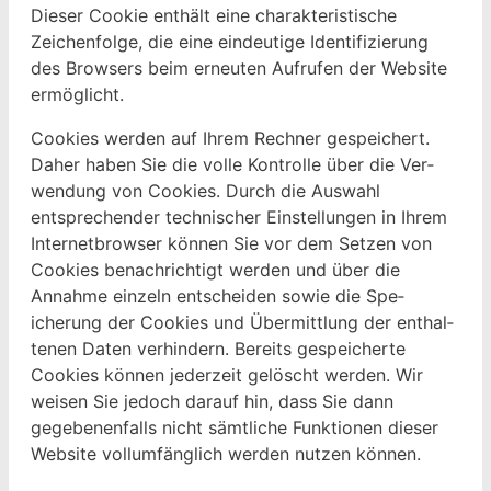
Dieser Cook­ie enthält eine charak­ter­is­tis­che
Zeichen­folge, die eine ein­deutige Iden­ti­fizierung
des Browsers beim erneuten Aufrufen der Web­site
ermöglicht.
Cook­ies wer­den auf Ihrem Rech­n­er gespe­ichert.
Daher haben Sie die volle Kon­trolle über die Ver­
wen­dung von Cook­ies. Durch die Auswahl
entsprechen­der tech­nis­ch­er Ein­stel­lun­gen in Ihrem
Inter­net­brows­er kön­nen Sie vor dem Set­zen von
Cook­ies benachrichtigt wer­den und über die
Annahme einzeln entschei­den sowie die Spe­
icherung der Cook­ies und Über­mit­tlung der enthal­
te­nen Dat­en ver­hin­dern. Bere­its gespe­icherte
Cook­ies kön­nen jed­erzeit gelöscht wer­den. Wir
weisen Sie jedoch darauf hin, dass Sie dann
gegebe­nen­falls nicht sämtliche Funk­tio­nen dieser
Web­site vol­lum­fänglich wer­den nutzen können.