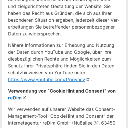
und ziel­gerichteten Gestal­tung der Web­site. Sie
haben das Recht aus Grün­den, die sich aus Ihrer
beson­deren Sit­u­a­tion ergeben, jed­erzeit dieser Ver­
ar­beitun­gen Sie betr­e­f­fend­er per­so­n­en­be­zo­gen­er
Dat­en zu widersprechen.
Nähere Infor­ma­tio­nen zur Erhe­bung und Nutzung
der Dat­en durch YouTube und Google, über Ihre
dies­bezüglichen Rechte und Möglichkeit­en zum
Schutz Ihrer Pri­vat­sphäre find­en Sie in den Daten­
schutzhin­weisen von YouTube unter
https://www.youtube.com/t/privacy
.
Ver­wen­dung von “Cook­ieHint and Con­sent” von
reD­im
Wir ver­wen­den auf unser­er Web­site das Con­sent-
Man­age­ment-Tool “Cook­ieHint and Con­sent” der
Inter­ne­ta­gen­tur reD­im GmbH (Nußallee
, 63450
7F