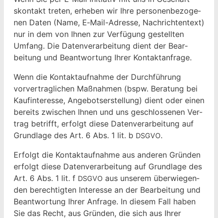
skon­takt treten, erheben wir Ihre per­so­n­en­be­zo­ge­
nen Dat­en (Name, E‑Mail-Adresse, Nachrich­t­en­text)
nur in dem von Ihnen zur Ver­fü­gung gestell­ten
Umfang. Die Daten­ver­ar­beitung dient der Bear­
beitung und Beant­wor­tung Ihrer Kontaktanfrage.
Wenn die Kon­tak­tauf­nahme der Durch­führung
vorver­traglichen Maß­nah­men (bspw. Beratung bei
Kaufin­ter­esse, Ange­bot­ser­stel­lung) dient oder einen
bere­its zwis­chen Ihnen und uns geschlosse­nen Ver­
trag bet­rifft, erfol­gt diese Daten­ver­ar­beitung auf
Grund­lage des Art. 6 Abs. 1 lit. b
.
DSGVO
Erfol­gt die Kon­tak­tauf­nahme aus anderen Grün­den
erfol­gt diese Daten­ver­ar­beitung auf Grund­lage des
Art. 6 Abs. 1 lit. f
aus unserem über­wiegen­
DSGVO
den berechtigten Inter­esse an der Bear­beitung und
Beant­wor­tung Ihrer Anfrage. In diesem Fall haben
Sie das Recht, aus Grün­den, die sich aus Ihrer