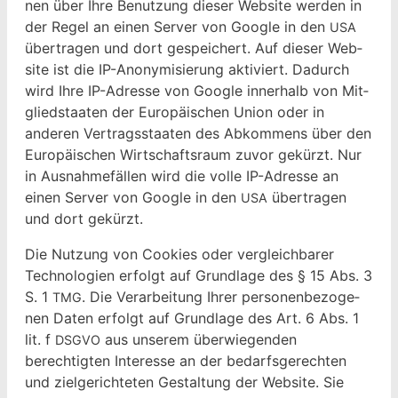
nen über Ihre Benutzung dieser Web­site wer­den in
der Regel an einen Serv­er von Google in den
USA
über­tra­gen und dort gespe­ichert. Auf dieser Web­
site ist die IP-Anonymisierung aktiviert. Dadurch
wird Ihre IP-Adresse von Google inner­halb von Mit­
glied­staat­en der Europäis­chen Union oder in
anderen Ver­tragsstaat­en des Abkom­mens über den
Europäis­chen Wirtschaft­sraum zuvor gekürzt. Nur
in Aus­nah­me­fällen wird die volle IP-Adresse an
einen Serv­er von Google in den
über­tra­gen
USA
und dort gekürzt.
Die Nutzung von Cook­ies oder ver­gle­ich­bar­er
Tech­nolo­gien erfol­gt auf Grund­lage des § 15 Abs. 3
S. 1
. Die Ver­ar­beitung Ihrer per­so­n­en­be­zo­ge­
TMG
nen Dat­en erfol­gt auf Grund­lage des Art. 6 Abs. 1
lit. f
aus unserem über­wiegen­den
DSGVO
berechtigten Inter­esse an der bedarf­s­gerecht­en
und ziel­gerichteten Gestal­tung der Web­site. Sie