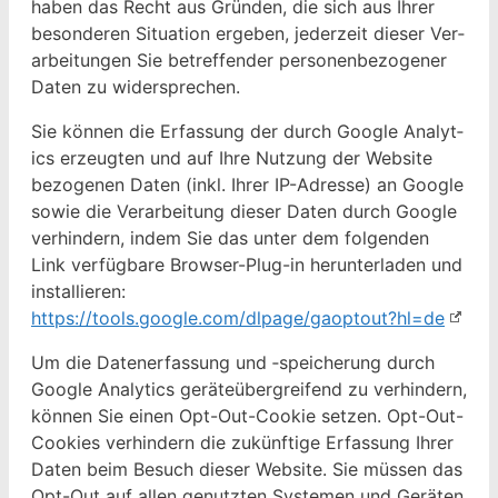
haben das Recht aus Grün­den, die sich aus Ihrer
beson­deren Sit­u­a­tion ergeben, jed­erzeit dieser Ver­
ar­beitun­gen Sie betr­e­f­fend­er per­so­n­en­be­zo­gen­er
Dat­en zu widersprechen.
Sie kön­nen die Erfas­sung der durch Google Ana­lyt­
ics erzeugten und auf Ihre Nutzung der Web­site
bezo­ge­nen Dat­en (inkl. Ihrer IP-Adresse) an Google
sowie die Ver­ar­beitung dieser Dat­en durch Google
ver­hin­dern, indem Sie das unter dem fol­gen­den
Link ver­füg­bare Brows­er-Plug-in herun­ter­laden und
instal­lieren:
https://tools.google.com/dlpage/gaoptout?hl=de
Um die Daten­er­fas­sung und ‑spe­icherung durch
Google Ana­lyt­ics geräteüber­greifend zu ver­hin­dern,
kön­nen Sie einen Opt-Out-Cook­ie set­zen. Opt-Out-
Cook­ies ver­hin­dern die zukün­ftige Erfas­sung Ihrer
Dat­en beim Besuch dieser Web­site. Sie müssen das
Opt-Out auf allen genutzten Sys­te­men und Geräten