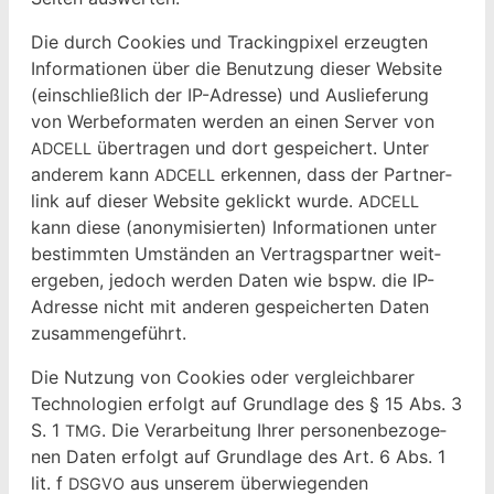
Die durch Cook­ies und Track­ing­pix­el erzeugten
Infor­ma­tio­nen über die Benutzung dieser Web­site
(ein­schließlich der IP-Adresse) und Aus­liefer­ung
von Wer­be­for­mat­en wer­den an einen Serv­er von
über­tra­gen und dort gespe­ichert. Unter
ADCELL
anderem kann
erken­nen, dass der Part­ner­
ADCELL
link auf dieser Web­site gek­lickt wurde.
ADCELL
kann diese (anonymisierten) Infor­ma­tio­nen unter
bes­timmten Umstän­den an Ver­tragspart­ner weit­
ergeben, jedoch wer­den Dat­en wie bspw. die IP-
Adresse nicht mit anderen gespe­icherten Dat­en
zusammengeführt.
Die Nutzung von Cook­ies oder ver­gle­ich­bar­er
Tech­nolo­gien erfol­gt auf Grund­lage des § 15 Abs. 3
S. 1
. Die Ver­ar­beitung Ihrer per­so­n­en­be­zo­ge­
TMG
nen Dat­en erfol­gt auf Grund­lage des Art. 6 Abs. 1
lit. f
aus unserem über­wiegen­den
DSGVO