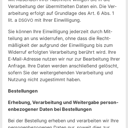
Ver­ar­beitung der über­mit­tel­ten Dat­en ein. Die Ver­
ar­beitung erfol­gt auf Grund­lage des Art. 6 Abs. 1
lit. a
mit Ihrer Einwilligung.
DSGVO
Sie kön­nen Ihre Ein­willi­gung jed­erzeit durch Mit­
teilung an uns wider­rufen, ohne dass die Recht­
mäßigkeit der auf­grund der Ein­willi­gung bis zum
Wider­ruf erfol­gten Ver­ar­beitung berührt wird. Ihre
E‑Mail-Adresse nutzen wir nur zur Bear­beitung Ihrer
Anfrage. Ihre Dat­en wer­den anschließend gelöscht,
sofern Sie der weit­erge­hen­den Ver­ar­beitung und
Nutzung nicht zuges­timmt haben.
Bestel­lun­gen
Erhe­bung, Ver­ar­beitung und Weit­er­gabe per­so­n­
en­be­zo­gen­er Dat­en bei Bestellungen
Bei der Bestel­lung erheben und ver­ar­beit­en wir Ihre
per­so­n­en­be­zo­ge­nen Dat­en nur, soweit dies zur