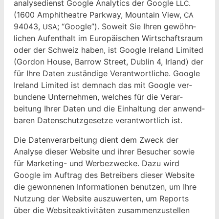
analyse­di­enst Google Ana­lyt­ics der Google
.
LLC
(1600 Amphithe­atre Park­way, Moun­tain View,
CA
94043,
; “Google”). Soweit Sie Ihren gewöhn­
USA
lichen Aufen­thalt im Europäis­chen Wirtschaft­sraum
oder der Schweiz haben, ist Google Ire­land Lim­it­ed
(Gor­don House, Bar­row Street, Dublin 4, Irland) der
für Ihre Dat­en zuständi­ge Ver­ant­wortliche. Google
Ire­land Lim­it­ed ist dem­nach das mit Google ver­
bun­dene Unternehmen, welch­es für die Ver­ar­
beitung Ihrer Dat­en und die Ein­hal­tung der anwend­
baren Daten­schutzge­set­ze ver­ant­wortlich ist.
Die Daten­ver­ar­beitung dient dem Zweck der
Analyse dieser Web­site und ihrer Besuch­er sowie
für Mar­ket­ing- und Wer­bezwecke. Dazu wird
Google im Auf­trag des Betreibers dieser Web­site
die gewonnenen Infor­ma­tio­nen benutzen, um Ihre
Nutzung der Web­site auszuw­erten, um Reports
über die Web­siteak­tiv­itäten zusam­men­zustellen