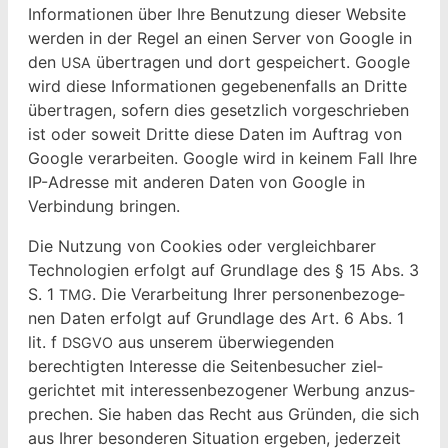
Infor­ma­tio­nen über Ihre Benutzung dieser Web­site
wer­den in der Regel an einen Serv­er von Google in
den
über­tra­gen und dort gespe­ichert. Google
USA
wird diese Infor­ma­tio­nen gegebe­nen­falls an Dritte
über­tra­gen, sofern dies geset­zlich vorgeschrieben
ist oder soweit Dritte diese Dat­en im Auf­trag von
Google ver­ar­beit­en. Google wird in keinem Fall Ihre
IP-Adresse mit anderen Dat­en von Google in
Verbindung bringen.
Die Nutzung von Cook­ies oder ver­gle­ich­bar­er
Tech­nolo­gien erfol­gt auf Grund­lage des § 15 Abs. 3
S. 1
. Die Ver­ar­beitung Ihrer per­so­n­en­be­zo­ge­
TMG
nen Dat­en erfol­gt auf Grund­lage des Art. 6 Abs. 1
lit. f
aus unserem über­wiegen­den
DSGVO
berechtigten Inter­esse die Seit­enbe­such­er ziel­
gerichtet mit inter­essen­be­zo­gen­er Wer­bung anzus­
prechen. Sie haben das Recht aus Grün­den, die sich
aus Ihrer beson­deren Sit­u­a­tion ergeben, jed­erzeit