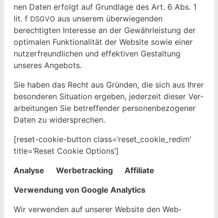
nen Dat­en erfol­gt auf Grund­lage des Art. 6 Abs. 1
lit. f
aus unserem über­wiegen­den
DSGVO
berechtigten Inter­esse an der Gewährleis­tung der
opti­malen Funk­tion­al­ität der Web­site sowie ein­er
nutzer­fre­undlichen und effek­tiv­en Gestal­tung
unseres Angebots.
Sie haben das Recht aus Grün­den, die sich aus Ihrer
beson­deren Sit­u­a­tion ergeben, jed­erzeit dieser Ver­
ar­beitun­gen Sie betr­e­f­fend­er per­so­n­en­be­zo­gen­er
Dat­en zu widersprechen.
[reset-cook­ie-but­ton class=‘reset_cookie_redim’
title=‘Reset Cook­ie Options’]
Analyse Wer­be­track­ing Affiliate
Ver­wen­dung von Google Analytics
Wir ver­wen­den auf unser­er Web­site den Web­