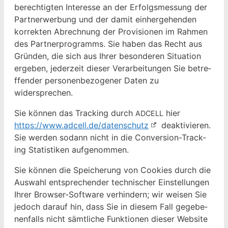
berechtigten Inter­esse an der Erfol­gsmes­sung der
Part­ner­wer­bung und der damit ein­herge­hen­den
kor­rek­ten Abrech­nung der Pro­vi­sio­nen im Rah­men
des Part­ner­pro­gramms. Sie haben das Recht aus
Grün­den, die sich aus Ihrer beson­deren Sit­u­a­tion
ergeben, jed­erzeit dieser Ver­ar­beitun­gen Sie betr­e­
f­fend­er per­so­n­en­be­zo­gen­er Dat­en zu
widersprechen.
Sie kön­nen das Track­ing durch
hier
ADCELL
https://www.adcell.de/datenschutz
deak­tivieren.
Sie wer­den sodann nicht in die Con­ver­sion-Track­
ing Sta­tis­tiken aufgenommen.
Sie kön­nen die Spe­icherung von Cook­ies durch die
Auswahl entsprechen­der tech­nis­ch­er Ein­stel­lun­gen
Ihrer Brows­er-Soft­ware ver­hin­dern; wir weisen Sie
jedoch darauf hin, dass Sie in diesem Fall gegebe­
nen­falls nicht sämtliche Funk­tio­nen dieser Web­site