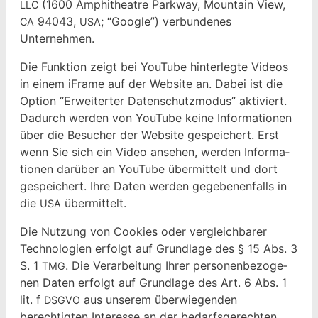
(1600 Amphithe­atre Park­way, Moun­tain View,
LLC
94043,
; “Google”) ver­bun­denes
CA
USA
Unternehmen.
Die Funk­tion zeigt bei YouTube hin­ter­legte Videos
in einem iFrame auf der Web­site an. Dabei ist die
Option “Erweit­ert­er Daten­schutz­modus” aktiviert.
Dadurch wer­den von YouTube keine Infor­ma­tio­nen
über die Besuch­er der Web­site gespe­ichert. Erst
wenn Sie sich ein Video anse­hen, wer­den Infor­ma­
tio­nen darüber an YouTube über­mit­telt und dort
gespe­ichert. Ihre Dat­en wer­den gegebe­nen­falls in
die
übermittelt.
USA
Die Nutzung von Cook­ies oder ver­gle­ich­bar­er
Tech­nolo­gien erfol­gt auf Grund­lage des § 15 Abs. 3
S. 1
. Die Ver­ar­beitung Ihrer per­so­n­en­be­zo­ge­
TMG
nen Dat­en erfol­gt auf Grund­lage des Art. 6 Abs. 1
lit. f
aus unserem über­wiegen­den
DSGVO
berechtigten Inter­esse an der bedarf­s­gerecht­en