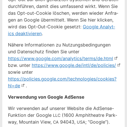
durch­führen, damit dies umfassend wirkt. Wenn Sie
das Opt-out-Cook­ie löschen, wer­den wieder Anfra­
gen an Google über­mit­telt. Wenn Sie hier klick­en,
wird das Opt-Out-Cook­ie geset­zt:
Google Ana­lyt­
ics deak­tivieren
.
Nähere Infor­ma­tio­nen zu Nutzungs­be­din­gun­gen
und Daten­schutz find­en Sie unter
https://www.google.com/analytics/terms/de.html
bzw. unter
https://www.google.de/intl/de/policies/
sowie unter
https://policies.google.com/technologies/cookies?
hl=de
.
Ver­wen­dung von Google AdSense
Wir ver­wen­den auf unser­er Web­site die AdSense-
Funk­tion der Google
(1600 Amphithe­atre Park­
LLC
way, Moun­tain View,
94043,
; “Google”).
CA
USA