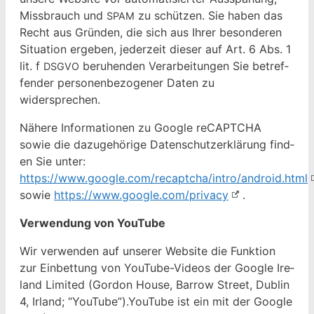
Miss­brauch und
zu schützen. Sie haben das
SPAM
Recht aus Grün­den, die sich aus Ihrer beson­deren
Sit­u­a­tion ergeben, jed­erzeit dieser auf Art. 6 Abs. 1
lit. f
beruhen­den Ver­ar­beitun­gen Sie betr­e­f­
DSGVO
fend­er per­so­n­en­be­zo­gen­er Dat­en zu
widersprechen.
Nähere Infor­ma­tio­nen zu Google reCAPTCHA
sowie die dazuge­hörige Daten­schutzerk­lärung find­
en Sie unter:
https://www.google.com/recaptcha/intro/android.html
sowie
https://www.google.com/privacy
.
Ver­wen­dung von YouTube
Wir ver­wen­den auf unser­er Web­site die Funk­tion
zur Ein­bet­tung von YouTube-Videos der Google Ire­
land Lim­it­ed (Gor­don House, Bar­row Street, Dublin
4, Irland; “YouTube”).YouTube ist ein mit der Google