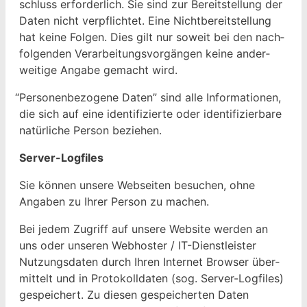
schluss erforder­lich. Sie sind zur Bere­it­stel­lung der
Dat­en nicht verpflichtet. Eine Nicht­bere­it­stel­lung
hat keine Fol­gen. Dies gilt nur soweit bei den nach­
fol­gen­den Ver­ar­beitungsvorgän­gen keine ander­
weit­ige Angabe gemacht wird.
“
Per­so­n­en­be­zo­gene Dat­en” sind alle Infor­ma­tio­nen,
die sich auf eine iden­ti­fizierte oder iden­ti­fizier­bare
natür­liche Per­son beziehen.
Serv­er-Log­files
Sie kön­nen unsere Web­seit­en besuchen, ohne
Angaben zu Ihrer Per­son zu machen.
Bei jedem Zugriff auf unsere Web­site wer­den an
uns oder unseren Web­hoster / IT-Dien­stleis­ter
Nutzungs­dat­en durch Ihren Inter­net Brows­er über­
mit­telt und in Pro­tokoll­dat­en (sog. Serv­er-Log­files)
gespe­ichert. Zu diesen gespe­icherten Dat­en