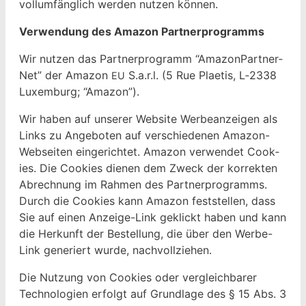
vol­lum­fänglich wer­den nutzen können.
Ver­wen­dung des Ama­zon Partnerprogramms
Wir nutzen das Part­ner­pro­gramm “Ama­zon­Part­ner­
Net” der Ama­zon
S.a.r.l. (5 Rue Plaetis, L‑2338
EU
Lux­em­burg; “Ama­zon”).
Wir haben auf unser­er Web­site Wer­beanzeigen als
Links zu Ange­boten auf ver­schiede­nen Ama­zon-
Web­seit­en ein­gerichtet. Ama­zon ver­wen­det Cook­
ies. Die Cook­ies dienen dem Zweck der kor­rek­ten
Abrech­nung im Rah­men des Part­ner­pro­gramms.
Durch die Cook­ies kann Ama­zon fest­stellen, dass
Sie auf einen Anzeige-Link gek­lickt haben und kann
die Herkun­ft der Bestel­lung, die über den Werbe-
Link gener­iert wurde, nachvollziehen.
Die Nutzung von Cook­ies oder ver­gle­ich­bar­er
Tech­nolo­gien erfol­gt auf Grund­lage des § 15 Abs. 3