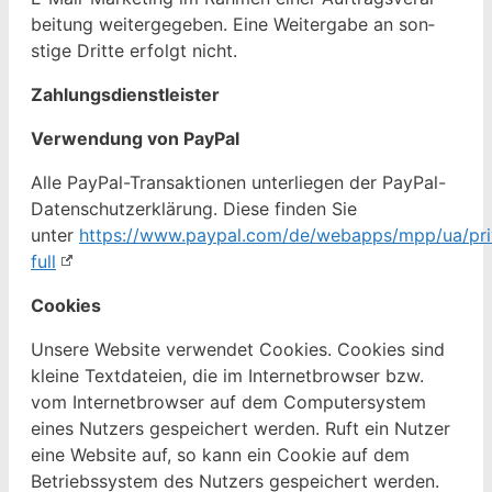
beitung weit­ergegeben. Eine Weit­er­gabe an son­
stige Dritte erfol­gt nicht.
Zahlungs­di­en­stleis­ter
Ver­wen­dung von PayPal
Alle Pay­Pal-Transak­tio­nen unter­liegen der Pay­Pal-
Daten­schutzerk­lärung. Diese find­en Sie
unter
https://www.paypal.com/de/webapps/mpp/ua/pri
full
Cook­ies
Unsere Web­site ver­wen­det Cook­ies. Cook­ies sind
kleine Text­dateien, die im Inter­net­brows­er bzw.
vom Inter­net­brows­er auf dem Com­put­er­sys­tem
eines Nutzers gespe­ichert wer­den. Ruft ein Nutzer
eine Web­site auf, so kann ein Cook­ie auf dem
Betrieb­ssys­tem des Nutzers gespe­ichert wer­den.